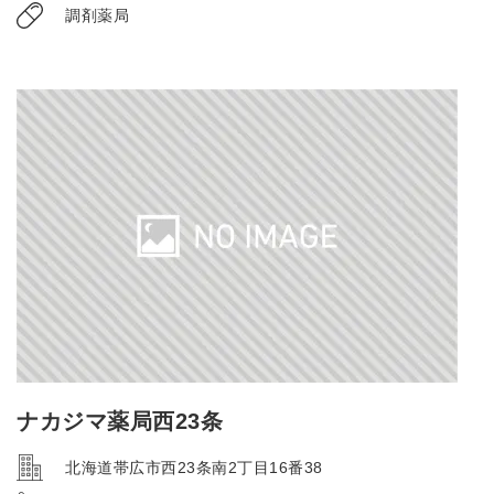
調剤薬局
ナカジマ薬局西23条
北海道帯広市西23条南2丁目16番38