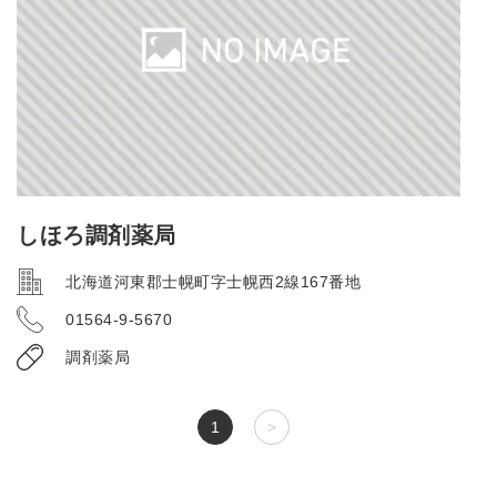
しほろ調剤薬局
北海道河東郡士幌町字士幌西2線167番地
01564-9-5670
調剤薬局
1
>