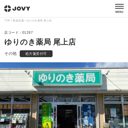
MENU
TOP
取扱店舗
ゆりのき薬局 尾上店
01297
ゆりのき薬局 尾上店
その他
処方箋受付可