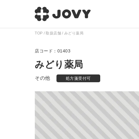
TOP
取扱店舗
みどり薬局
01403
みどり薬局
その他
処方箋受付可