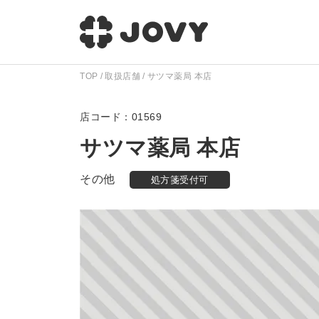
TOP
取扱店舗
サツマ薬局 本店
01569
サツマ薬局 本店
その他
処方箋受付可