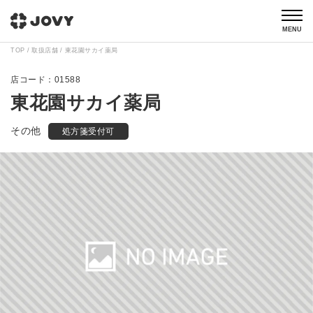
MENU
TOP
取扱店舗
東花園サカイ薬局
01588
東花園サカイ薬局
その他
処方箋受付可