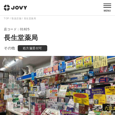
MENU
TOP
取扱店舗
長生堂薬局
01825
長生堂薬局
その他
処方箋受付可