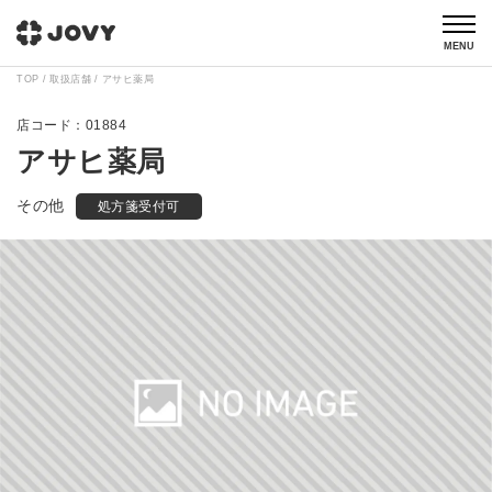
MENU
TOP
取扱店舗
アサヒ薬局
01884
アサヒ薬局
その他
処方箋受付可