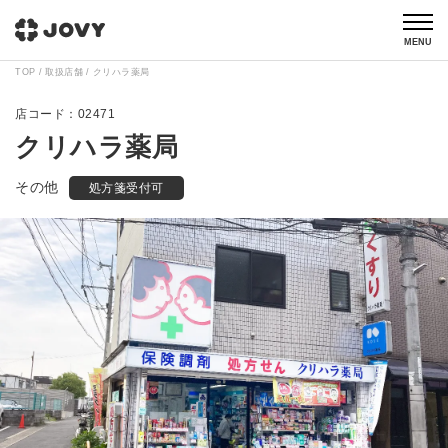
MENU
TOP
取扱店舗
クリハラ薬局
02471
クリハラ薬局
その他
処方箋受付可