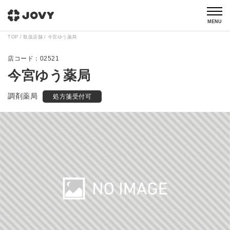
MENU
TOP
取扱店舗
今宮ゆう薬局
02521
今宮ゆう薬局
調剤薬局
処方箋受付可