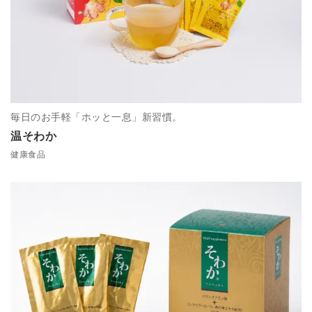
毎日のお手軽「ホッと一息」新習慣。
温そわか
健康食品