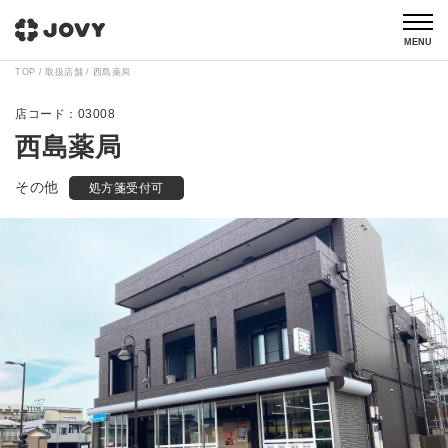
MENU
TOP
取扱店舗
西島薬局
03008
西島薬局
その他
処方箋受付可