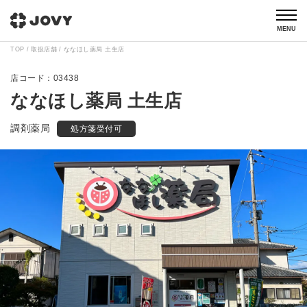
MENU
TOP
取扱店舗
ななほし薬局 土生店
03438
ななほし薬局 土生店
調剤薬局
処方箋受付可