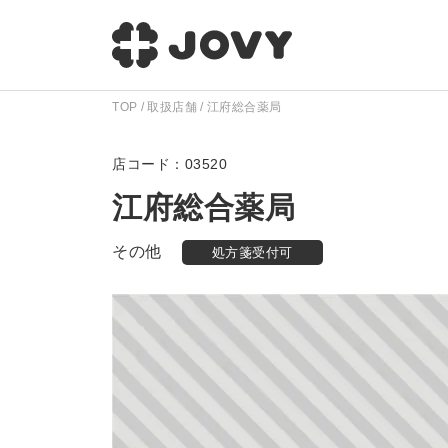
TOP
取扱店舗
江府総合薬局
03520
江府総合薬局
その他
処方箋受付可