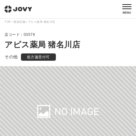
MENU
TOP
取扱店舗
アピス薬局 猪名川店
03579
アピス薬局 猪名川店
その他
処方箋受付可