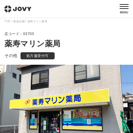
MENU
TOP
取扱店舗
薬寿マリン薬局
03705
薬寿マリン薬局
その他
処方箋受付可