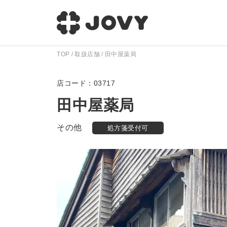
TOP
取扱店舗
田中屋薬局
03717
田中屋薬局
その他
処方箋受付可