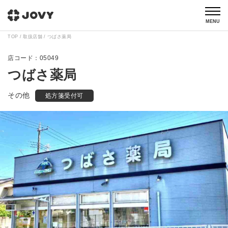
MENU
TOP
取扱店舗
つばさ薬局
05049
つばさ薬局
その他
処方箋受付可