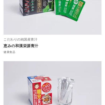
こだわりの純国産青汁
恵みの和漢栄源青汁
健康食品