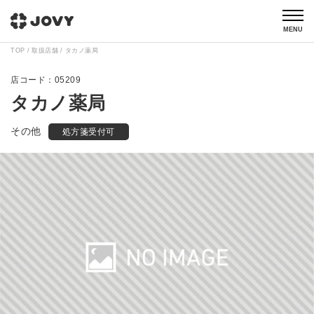
MENU
TOP
取扱店舗
タカノ薬局
05209
タカノ薬局
その他
処方箋受付可