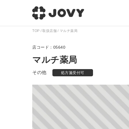
TOP
取扱店舗
マルチ薬局
05640
マルチ薬局
その他
処方箋受付可