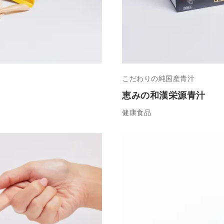
こだわりの純国産青汁
恵みの和漢栄源青汁
健康食品