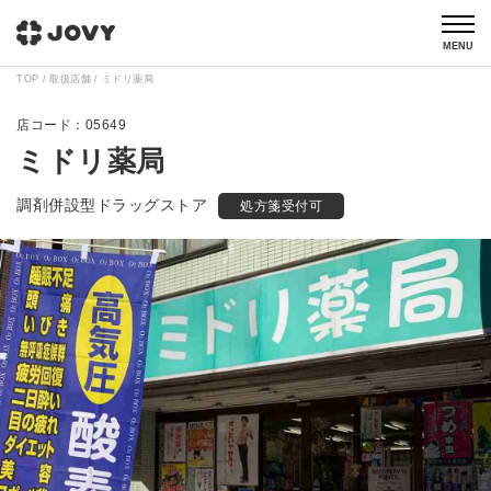
MENU
TOP
取扱店舗
ミドリ薬局
05649
ミドリ薬局
調剤併設型ドラッグストア
処方箋受付可