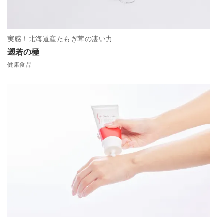
実感！北海道産たもぎ茸の凄い力
遡若の極
健康食品