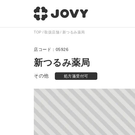
TOP
取扱店舗
新つるみ薬局
05926
新つるみ薬局
その他
処方箋受付可