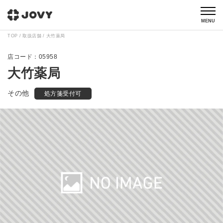
MENU
TOP
取扱店舗
大竹薬局
05958
大竹薬局
その他
処方箋受付可