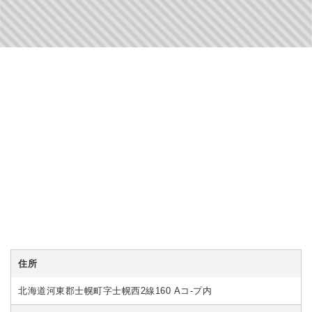
住所
北海道河東郡士幌町字士幌西2線160 Aコ-プ内