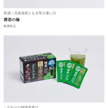
実感！北海道産たもぎ茸の凄い力
遡若の極
健康食品
こだわりの純国産青汁