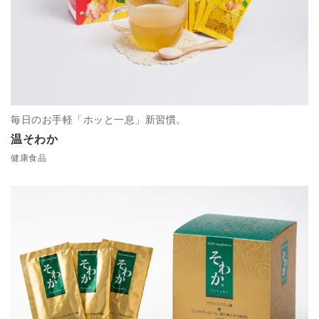
毎日のお手軽「ホッと一息」新習慣。
温そわか
健康食品