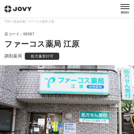
MENU
TOP
取扱店舗
ファーコス薬局 江原
06597
ファーコス薬局 江原
調剤薬局
処方箋受付可