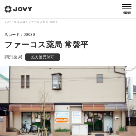
MENU
TOP
取扱店舗
ファーコス薬局 常盤平
06636
ファーコス薬局 常盤平
調剤薬局
処方箋受付可