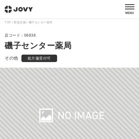
MENU
TOP
取扱店舗
磯子センター薬局
06838
磯子センター薬局
その他
処方箋受付可