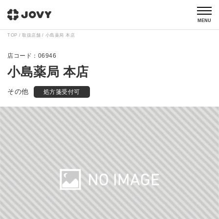
MENU
TOP
取扱店舗
小島薬局 本店
06946
小島薬局 本店
その他
処方箋受付可