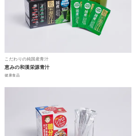
こだわりの純国産青汁
恵みの和漢栄源青汁
健康食品