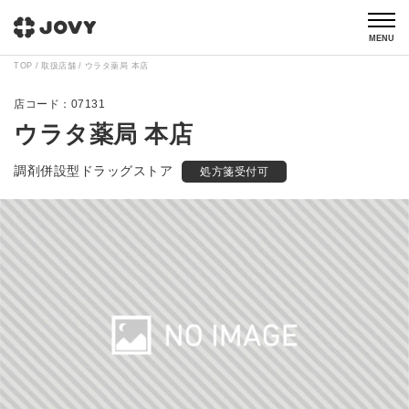
MENU
TOP
取扱店舗
ウラタ薬局 本店
07131
ウラタ薬局 本店
調剤併設型ドラッグストア
処方箋受付可