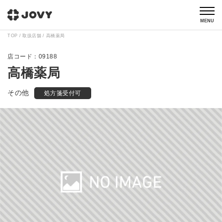
MENU
TOP
取扱店舗
高橋薬局
09188
高橋薬局
その他
処方箋受付可