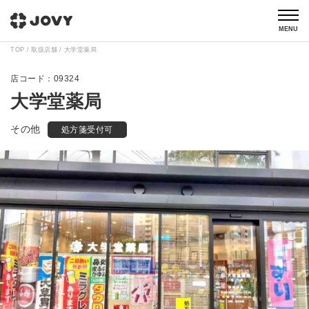
MENU
TOP
取扱店舗
大学堂薬局
09324
大学堂薬局
その他
処方箋受付可