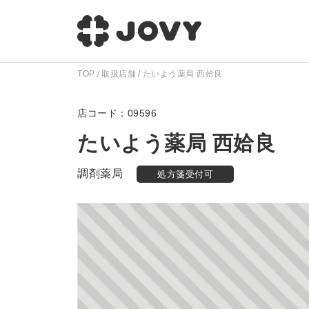
TOP
取扱店舗
たいよう薬局 西姶良
09596
たいよう薬局 西姶良
調剤薬局
処方箋受付可