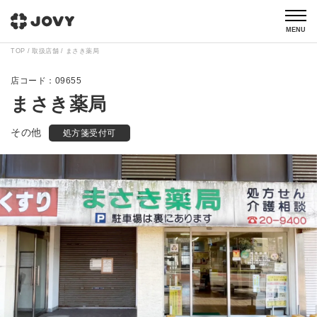
MENU
TOP
取扱店舗
まさき薬局
09655
まさき薬局
その他
処方箋受付可