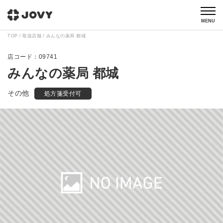
MENU
TOP
取扱店舗
みんなの薬局 都城
09741
みんなの薬局 都城
その他
処方箋受付可