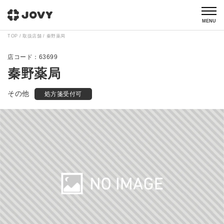
MENU
TOP
取扱店舗
秦野薬局
63699
秦野薬局
その他
処方箋受付可