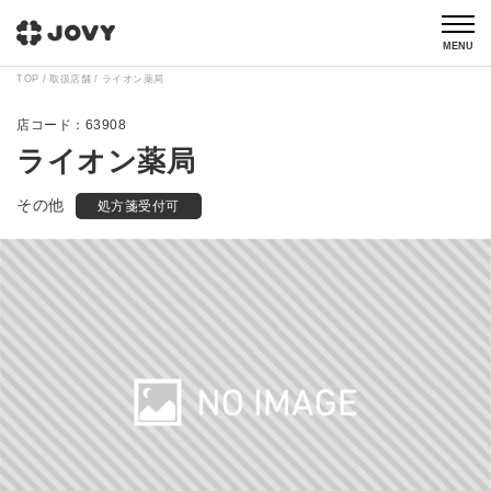
MENU
TOP
取扱店舗
ライオン薬局
63908
ライオン薬局
その他
処方箋受付可