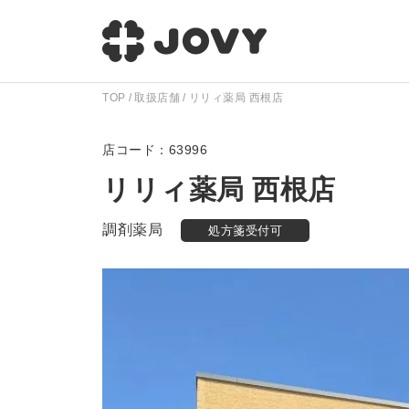
TOP
取扱店舗
リリィ薬局 西根店
63996
リリィ薬局 西根店
調剤薬局
処方箋受付可