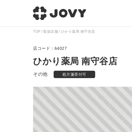
TOP
取扱店舗
ひかり薬局 南守谷店
64027
ひかり薬局 南守谷店
その他
処方箋受付可