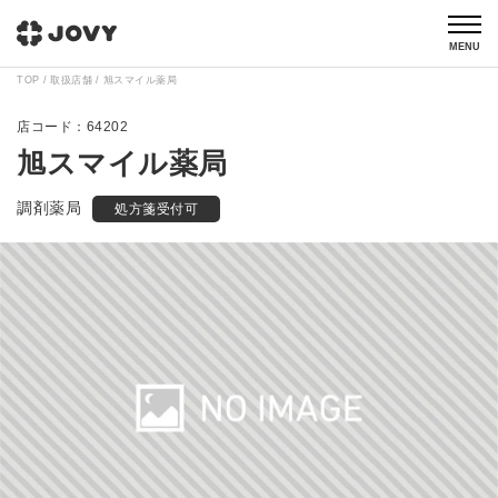
MENU
TOP
取扱店舗
旭スマイル薬局
64202
旭スマイル薬局
調剤薬局
処方箋受付可