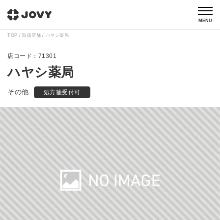
MENU
TOP
取扱店舗
ハヤシ薬局
71301
ハヤシ薬局
その他
処方箋受付可